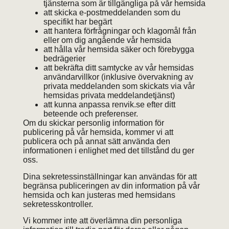
tjänsterna som är tillgängliga på vår hemsida
att skicka e-postmeddelanden som du
specifikt har begärt
att hantera förfrågningar och klagomål från
eller om dig angående vår hemsida
att hålla vår hemsida säker och förebygga
bedrägerier
att bekräfta ditt samtycke av vår hemsidas
användarvillkor (inklusive övervakning av
privata meddelanden som skickats via vår
hemsidas privata meddelandetjänst)
att kunna anpassa renvik.se efter ditt
beteende och preferenser.
Om du skickar personlig information för
publicering på vår hemsida, kommer vi att
publicera och på annat sätt använda den
informationen i enlighet med det tillstånd du ger
oss.
Dina sekretessinställningar kan användas för att
begränsa publiceringen av din information på vår
hemsida och kan justeras med hemsidans
sekretesskontroller.
Vi kommer inte att överlämna din personliga