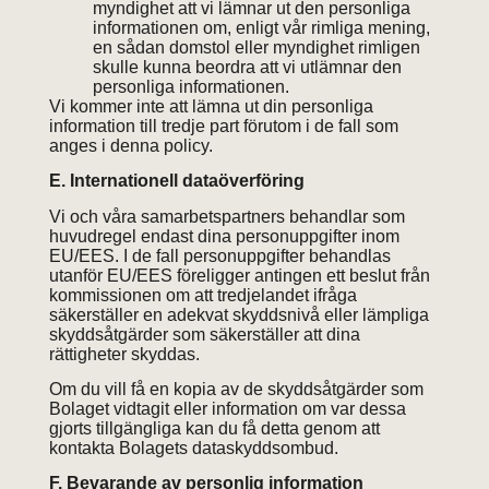
myndighet att vi lämnar ut den personliga
informationen om, enligt vår rimliga mening,
en sådan domstol eller myndighet rimligen
skulle kunna beordra att vi utlämnar den
personliga informationen.
Vi kommer inte att lämna ut din personliga
information till tredje part förutom i de fall som
anges i denna policy.
E. Internationell dataöverföring
Vi och våra samarbetspartners behandlar som
huvudregel endast dina personuppgifter inom
EU/EES. I de fall personuppgifter behandlas
utanför EU/EES föreligger antingen ett beslut från
kommissionen om att tredjelandet ifråga
säkerställer en adekvat skyddsnivå eller lämpliga
skyddsåtgärder som säkerställer att dina
rättigheter skyddas.
Om du vill få en kopia av de skyddsåtgärder som
Bolaget vidtagit eller information om var dessa
gjorts tillgängliga kan du få detta genom att
kontakta Bolagets dataskyddsombud.
F. Bevarande av personlig information